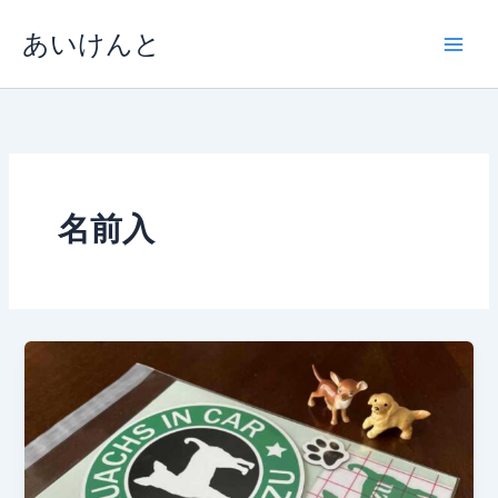
内
あいけんと
容
を
ス
キ
ッ
プ
名前入