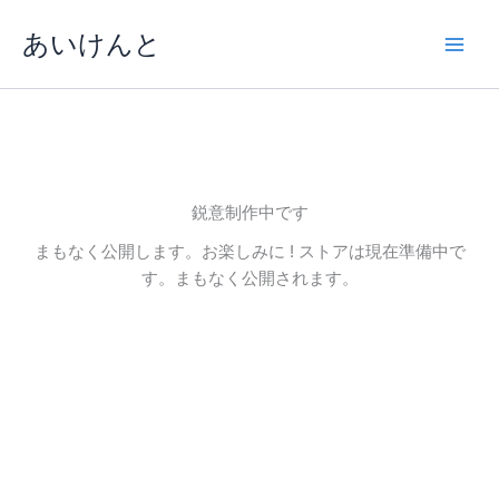
内
あいけんと
容
を
ス
キ
ッ
プ
鋭意制作中です
まもなく公開します。お楽しみに ! ストアは現在準備中で
す。まもなく公開されます。